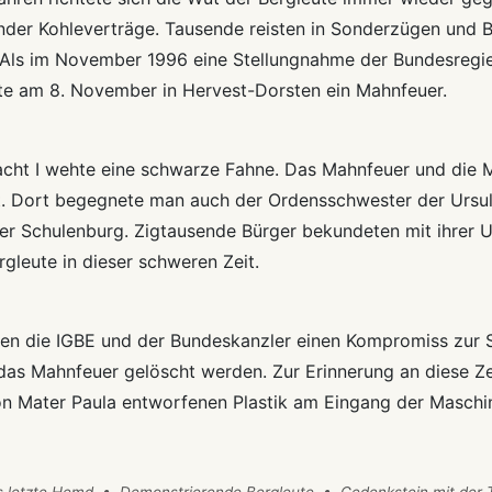
nder Kohleverträge. Tausende reisten in Sonderzügen und B
 Als im November 1996 eine Stellungnahme der Bundesregie
te am 8. November in Hervest-Dorsten ein Mahnfeuer.
cht I wehte eine schwarze Fahne. Das Mahnfeuer und die
ät. Dort begegnete man auch der Ordensschwester der Ursu
er Schulenburg. Zigtausende Bürger bekundeten mit ihrer Un
rgleute in dieser schweren Zeit.
ten die IGBE und der Bundeskanzler einen Kompromiss zur 
as Mahnfeuer gelöscht werden. Zur Erinnerung an diese Zei
on Mater Paula entworfenen Plastik am Eingang der Maschin