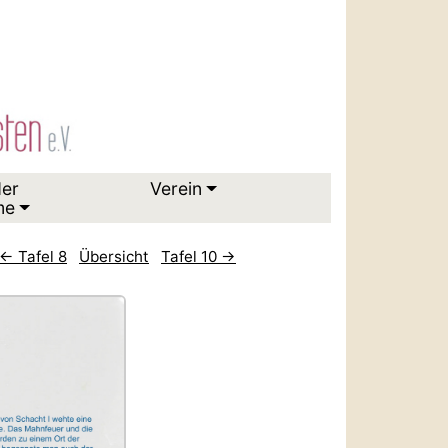
der
Verein
me
← Tafel 8
Übersicht
Tafel 10 →