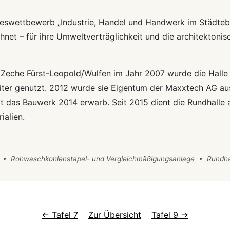
eswettbewerb „Industrie, Handel und Handwerk im Städteba
hnet – für ihre Umweltverträglichkeit und die architektoni
r Zeche Fürst-Leopold/Wulfen im Jahr 2007 wurde die Halle
er genutzt. 2012 wurde sie Eigentum der Maxxtech AG aus
 das Bauwerk 2014 erwarb. Seit 2015 dient die Rundhalle 
ialien.
 • Rohwaschkohlenstapel- und Vergleichmäßigungsanlage • Rundha
← Tafel 7
Zur Übersicht
Tafel 9 →