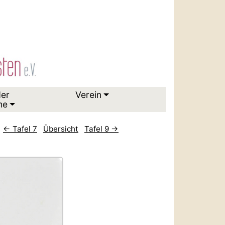
der
Verein
me
← Tafel 7
Übersicht
Tafel 9 →