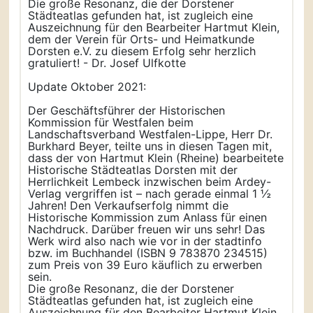
Die große Resonanz, die der Dorstener
Städteatlas gefunden hat, ist zugleich eine
Auszeichnung für den Bearbeiter Hartmut Klein,
dem der Verein für Orts- und Heimatkunde
Dorsten e.V. zu diesem Erfolg sehr herzlich
gratuliert! - Dr. Josef Ulfkotte
Update Oktober 2021:
Der Geschäftsführer der Historischen
Kommission für Westfalen beim
Landschaftsverband Westfalen-Lippe, Herr Dr.
Burkhard Beyer, teilte uns in diesen Tagen mit,
dass der von Hartmut Klein (Rheine) bearbeitete
Historische Städteatlas Dorsten mit der
Herrlichkeit Lembeck inzwischen beim Ardey-
Verlag vergriffen ist – nach gerade einmal 1 ½
Jahren! Den Verkaufserfolg nimmt die
Historische Kommission zum Anlass für einen
Nachdruck. Darüber freuen wir uns sehr! Das
Werk wird also nach wie vor in der stadtinfo
bzw. im Buchhandel (ISBN 9 783870 234515)
zum Preis von 39 Euro käuflich zu erwerben
sein.
Die große Resonanz, die der Dorstener
Städteatlas gefunden hat, ist zugleich eine
Auszeichnung für den Bearbeiter Hartmut Klein,