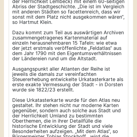
der Herrlichkeit Lembeck) mit einem 60-seitigen
Abriss der Stadtgeschichte. „Die ist im Vergleich
mit anderen Städten so facettenreich, dass wir
sonst mit dem Platz nicht ausgekommen wären“,
so Hartmut Klein.
Dazu kommt zum Teil aus auswärtigen Archiven
zusammengetragenes Kartenmaterial auf
einzeln herausnehmbaren 15 Tafeln: wie etwa
der jetzt erstmals veröffenlichte „Feldatlas“ aus
dem Jahr 1790 mit den Eigentumsverhältnissen
der Ländereien rund um die Altstadt.
Ausgangspunkt aller Atlanten der Reihe ist
jeweils die damals zur vereinfachten
Steuererhebung entwickelte Urkatasterkarte als
erste exakte Vermessung der Stadt - in Dorsten
wurde sie 1822/23 erstellt.
Diese Urkatasterkarte wurde für den Atlas neu
gestaltet. Ihr stehen nicht nur moderne Karten
gegenüber, sondern auch solche aus Stadt und
der Herrlichkeit Umland zu bestimmten
Oberthemen, die in ihrer Detailfülle die
historische Entwicklung der Stadt und viele
Besonderheiten aufzeigen. „Mit dem Atlas“, so
Bürgermeister Tobias Stockhoff, „wird die