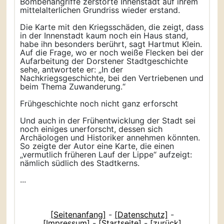
Bombenangriffe zerstörte Innenstadt auf ihrem
mittelalterlichen Grundriss wieder erstand.
Die Karte mit den Kriegsschäden, die zeigt, dass
in der Innenstadt kaum noch ein Haus stand,
habe ihn besonders berührt, sagt Hartmut Klein.
Auf die Frage, wo er noch weiße Flecken bei der
Aufarbeitung der Dorstener Stadtgeschichte
sehe, antwortete er: „In der
Nachkriegsgeschichte, bei den Vertriebenen und
beim Thema Zuwanderung.“
Frühgeschichte noch nicht ganz erforscht
Und auch in der Frühentwicklung der Stadt sei
noch einiges unerforscht, dessen sich
Archäologen und Historiker annehmen könnten.
So zeigte der Autor eine Karte, die einen
„vermutlich früheren Lauf der Lippe“ aufzeigt:
nämlich südlich des Stadtkerns.
...
[Seitenanfang]
-
[Datenschutz]
-
[Impressum]
-
[Startseite]
-
[zurück]