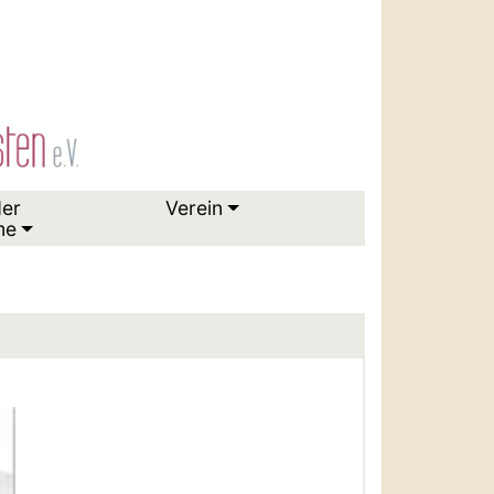
der
Verein
me