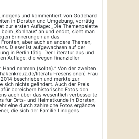
la Lindgens und kommentiert von Godehard
nheiten in Dorsten und Umgebung, vorrätig
et zur ersten Auflage: „Die Themenpalette
 beim ‚Kohlhaus‘ an und endet, sieht man
iegen Erinnerungen an das
n Fronten, aber auch an andere Themen,
ens. Dieser ist aufgewachsen auf der
g in Berlin tätig. Der Literatur aus und
en Auflage, die wegen finanzieller
r Hand nehmen (sollte).“ Von der zweiten
-hakenkreuz.de/literatur-resensionen) Frau
ar 2014 beschrieben und merkte zur
sich nichts geändert. Auch der Preis
Dafür bereichern historische Fotos den
ens auch über das wesentlich verbesserte
ns für Orts- und Heimatkunde in Dorsten,
ehr eine durch zahlreiche Fotos ergänzte
ner, die sich der Familie Lindgens