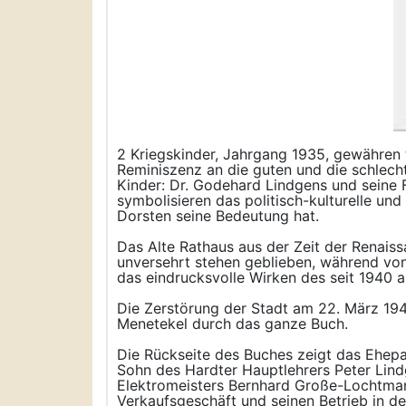
2 Kriegskinder, Jahrgang 1935, gewähren t
Reminiszenz an die guten und die schlech
Kinder: Dr. Godehard Lindgens und seine 
symbolisieren das politisch-kulturelle und
Dorsten seine Bedeutung hat.
Das Alte Rathaus aus der Zeit der Renaiss
unversehrt stehen geblieben, während von 
das eindrucksvolle Wirken des seit 1940 
Die Zerstörung der Stadt am 22. März 1945
Menetekel durch das ganze Buch.
Die Rückseite des Buches zeigt das Ehepaa
Sohn des Hardter Hauptlehrers Peter Lindg
Elektromeisters Bernhard Große-Lochtma
Verkaufsgeschäft und seinen Betrieb in de