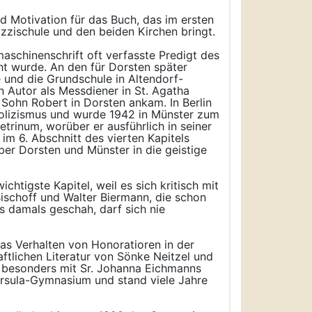
d Motivation für das Buch, das im ersten
zzischule und den beiden Kirchen bringt.
maschinenschrift oft verfasste Predigt des
t wurde. An den für Dorsten später
und die Grundschule in Altendorf-
 Autor als Messdiener in St. Agatha
 Sohn Robert in Dorsten ankam. In Berlin
tholizismus und wurde 1942 in Münster zum
trinum, worüber er ausführlich in seiner
m 6. Abschnitt des vierten Kapitels
er Dorsten und Münster in die geistige
chtigste Kapitel, weil es sich kritisch mit
ischoff und Walter Biermann, die schon
as damals geschah, darf sich nie
das Verhalten von Honoratioren in der
aftlichen Literatur von Sönke Neitzel und
d besonders mit Sr. Johanna Eichmanns
 Ursula-Gymnasium und stand viele Jahre