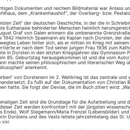
chtigen Dokumenten und reichem Bildmaterial war Anlass un
ohlhaus, dem „Krankenhaushof“, der Overberg- bzw. Pestalo
lsten Zeit“ der deutschen Geschichte, in der die in Schreib
te Euthanasie behinderter Menschen heimlich herumgereich
ugust Graf von Galen erinnern die umbenannte Grenzstraße 
e 1942 Heinrich Spaemann als Kaplan nach Dorsten, der den
wegtes Leben hinter sich, als er mitten im Krieg mit seinem
nvertierte er nach dem Tod seiner jungen Frau 1936 zum Ka
te in Dorsten in den letzten Kriegsjahren das Gymnasium Pe
nem 85. Geburtstag herausgekommen ist und die vom Autor i
n machte seinen philosophischen und literarischen Weg üb
Philosophen“ anerkennt.
rben“ von Dorstenern im 2. Weltkrieg ist das zentrale und wi
nandersetzt. Es fußt auf der Dokumentation von Christian B
en hatte. Sie folgt der Devise, die im Buch zitiert wird: „W
amaligen Zeit sind die Grundlage für die Aufarbeitung und 
 dieser Zeit werden konfrontiert mit der jüngsten wissensch
as Ende), Wolf Stegemann/Maria Frenzel (Lebensbilder) un
rin Dorstens und des Vests leitete jahrzehntelang das St.
 vor.