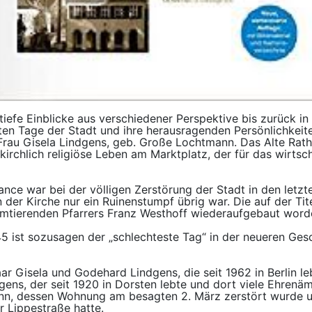
iefe Einblicke aus verschiedener Perspektive bis zurück in 
ten Tage der Stadt und ihre herausragenden Persönlichkeit
Frau Gisela Lindgens, geb. Große Lochtmann. Das Alte Rath
 kirchlich religiöse Leben am Marktplatz, der für das wirtsc
ance war bei der völligen Zerstörung der Stadt in den letz
der Kirche nur ein Ruinenstumpf übrig war. Die auf der Tite
amtierenden Pfarrers Franz Westhoff wiederaufgebaut word
 ist sozusagen der „schlechteste Tag“ in der neueren Gesch
r Gisela und Godehard Lindgens, die seit 1962 in Berlin leb
ens, der seit 1920 in Dorsten lebte und dort viele Ehrenämt
nn, dessen Wohnung am besagten 2. März zerstört wurde u
r Lippestraße hatte.