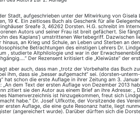
 der Stadt, aufgeschrieben unter der Mitwirkung von Gise
iten, 19 €. Ein zeitloses Buch als Geschenk für alle Gelege
inghäuser Sreafe 3, 46262 Dorsten. H.G. schreibt im Intern
renen Autors und seiner Frau ist breit gefächert. Sie fängt
hn des Kaplans’) umstrittenen Wertebegriff. Dazwischen l
er hinaus, an Krieg und Schule, an Leben und Sterben an de
hilosophische Betrachtungen des einstigen Lehrers Dr. Lindg
 , studierte Altphilologie und war in der Erwachsenenbildun
gängig….“ Der Rezensent kritisiert die „Kleiwüste“ der erst
agt aber auch, dass man „trotz der Vorbehalte das Buch zu
 bei ihm, dass sie „besser aufgemacht“ sei. (dorsten-unterm
“ hat schon die erste Auflage in ihrer Zeitung am 3. Janu
 „An dem Text der ersten Auflage von Dezember 2013 habe 
nn zitiert sie den Autor aus einem Brief an ihre Adresse: „ 
iches Namenverzeichnis ist hinzugekommen, freut sich Lindg
macht habe.“ Dr. Josef Ulfkotte, der Vorsitzende des Verei
r ersten Auflage, die eine gute Resonanz hatte, liegt nunm
ister (angereichert wurde). Darüber dürften sich die Dorste