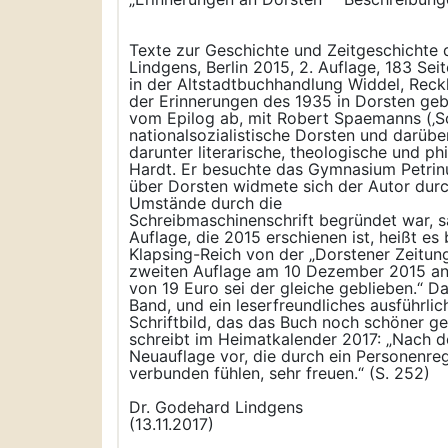
Texte zur Geschichte und Zeitgeschichte
Lindgens, Berlin 2015, 2. Auflage, 183 Se
in der Altstadtbuchhandlung Widdel, Reckl
der Erinnerungen des 1935 in Dorsten gebo
vom Epilog ab, mit Robert Spaemanns (‚So
nationalsozialistische Dorsten und darüb
darunter literarische, theologische und p
Hardt. Er besuchte das Gymnasium Petrinum
über Dorsten widmete sich der Autor durch
Umstände durch die
Schreibmaschinenschrift begründet war, s
Auflage, die 2015 erschienen ist, heißt es
Klapsing-Reich von der „Dorstener Zeitung
zweiten Auflage am 10 Dezember 2015 an:
von 19 Euro sei der gleiche geblieben.“ Da
Band, und ein leserfreundliches ausführl
Schriftbild, das das Buch noch schöner ge
schreibt im Heimatkalender 2017: „Nach de
Neuauflage vor, die durch ein Personenreg
verbunden fühlen, sehr freuen.“ (S. 252)
Dr. Godehard Lindgens
(13.11.2017)