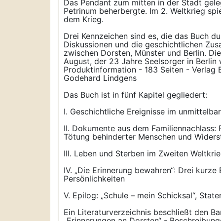
Das Pendant zum mitten in der Stadt gele
Petrinum beherbergte. Im 2. Weltkrieg spi
dem Krieg.
Drei Kennzeichen sind es, die das Buch du
Diskussionen und die geschichtlichen Zus
zwischen Dorsten, Münster und Berlin. Di
August, der 23 Jahre Seelsorger in Berlin 
Produktinformation - 183 Seiten - Verla
Godehard Lindgens
Das Buch ist in fünf Kapitel gegliedert:
I. Geschichtliche Ereignisse im unmittelb
II. Dokumente aus dem Familiennachlass: P
Tötung behinderter Menschen und Widers
III. Leben und Sterben im Zweiten Weltkri
IV. „Die Erinnerung bewahren“: Drei kur
Persönlichkeiten
V. Epilog: „Schule – mein Schicksal“, Sta
Ein Literaturverzeichnis beschließt den B
„Erinnerungen an Dorsten“ - Beschreibung