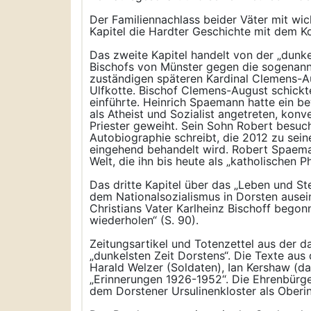
Der Familiennachlass beider Väter mit wi
Kapitel die Hardter Geschichte mit dem K
Das zweite Kapitel handelt von der „dunke
Bischofs von Münster gegen die sogenann
zuständigen späteren Kardinal Clemens-A
Ulfkotte. Bischof Clemens-August schickt
einführte. Heinrich Spaemann hatte ein be
als Atheist und Sozialist angetreten, ko
Priester geweiht. Sein Sohn Robert besuch
Autobiographie schreibt, die 2012 zu sei
eingehend behandelt wird. Robert Spaeman
Welt, die ihn bis heute als „katholischen 
Das dritte Kapitel über das „Leben und Ste
dem Nationalsozialismus in Dorsten ausei
Christians Vater Karlheinz Bischoff begonn
wiederholen“ (S. 90).
Zeitungsartikel und Totenzettel aus der d
„dunkelsten Zeit Dorstens“. Die Texte aus
Harald Welzer (Soldaten), Ian Kershaw (d
„Erinnerungen 1926-1952“. Die Ehrenbürge
dem Dorstener Ursulinenkloster als Oberin