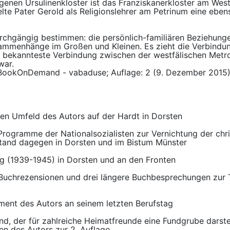
genen Ursulinenkloster ist das Franziskanerkloster am We
elte Pater Gerold als Religionslehrer am Petrinum eine eben
rchgängig bestimmen: die persönlich-familiären Beziehungen
ammenhänge im Großen und Kleinen. Es zieht die Verbindun
e bekannteste Verbindung zwischen der westfälischen Metr
war.
g BookOnDemand - vabaduse; Auflage: 2 (9. Dezember 2015
aren Umfeld des Autors auf der Hardt in Dorsten
rogramme der Nationalsozialisten zur Vernichtung der chri
tand dagegen in Dorsten und im Bistum Münster
eg (1939-1945) in Dorsten und an den Fronten
ze Buchrezensionen und drei längere Buchbesprechungen zu
tement des Autors an seinem letzten Berufstag
and, der für zahlreiche Heimatfreunde eine Fundgrube darste
en des Autors zur 2. Auflage