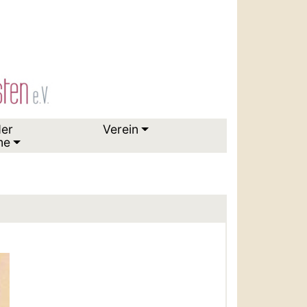
der
Verein
me