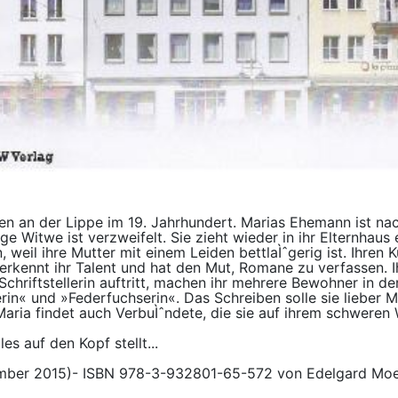
alen an der Lippe im 19. Jahrhundert. Marias Ehemann ist n
e Witwe ist verzweifelt. Sie zieht wieder in ihr Elternhaus e
 weil ihre Mutter mit einem Leiden bettlaÌˆgerig ist. Ihren
erkennt ihr Talent und hat den Mut, Romane zu verfassen. Ih
s Schriftstellerin auftritt, machen ihr mehrere Bewohner in d
in« und »Federfuchserin«. Das Schreiben solle sie lieber Ma
 Maria findet auch VerbuÌˆndete, die sie auf ihrem schweren
es auf den Kopf stellt...
ember 2015)- ISBN 978-3-932801-65-572 von Edelgard Mo