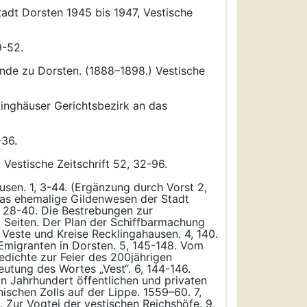
tadt Dorsten 1945 bis 1947, Vestische
9-52.
nde zu Dorsten. (1888–1898.) Vestische
inghäuser Gerichtsbezirk an das
-36.
 Vestische Zeitschrift 52, 32-96.
ausen. 1, 3-44. (Ergänzung durch Vorst 2,
Das ehemalige Gildenwesen der Stadt
, 28-40. Die Bestrebungen zur
46 Seiten. Der Plan der Schiffbarmachung
Veste und Kreise Recklingahausen. 4, 140.
 Emigranten in Dorsten. 5, 145-148. Vom
edichte zur Feier des 200jährigen
utung des Wortes „Vest“. 6, 144-146.
in Jahrhundert öffentlichen und privaten
schen Zolls auf der Lippe. 1559–60. 7,
 Zur Vogtei der vestischen Reichshöfe. 9,