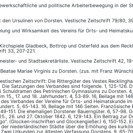
ewerkschaftliche und politische Arbeiterbewegung in der S
 den Ursulinen von Dorsten. Vestische Zeitschrift 79/80, 3
lung und Wirksamkeit des Vereins für Orts- und Heimatsku
Kirchspiele Gladbeck, Bottrop und Osterfeld aus dem Reckl
ift 33, 207-221.
eister- und Stadtsekretärliste. Vestische Zeitschrift 42, 19
 Beatae Mariae Virginis zu Dorsten. (zus. mit Franz Wünsch)
estischen Zeitschrift: Die Rittergüter des Vestes Recklingh
) Die Satzungen des Verbandes sind folgende. 1, 125-126. 
Zwei Schuldramen des Petrinischen Gymnasiums zu Dorsten. 4
m 15., 17. und 18. Jahrhundert. 4, 53-89. 16, Beilage mit 1
k des Verbandes der Vereine für Orts- und Heimatskunde im 
ndert. 5, 65-143. 16, Beilage mit 146 Seiten. Französische
49-151. Die ehemaligen Dorstener Bauerngüter. 6, 57-98. G
, 26. und 27. Oktober 1842. 6, 129-143. Ein Beitrag zur De
go“. (Glocken-inschriften und Glockengießer.) 6, 150-152. E
der niederländischen Städte über die Erhöhung des kurkölni
 Zwei Urkunden zur ältesten Verfassung Dorstens. 9, 65-70.