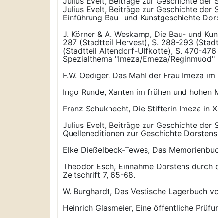
Julius Evelt, Beiträge zur Geschichte der 
Julius Evelt, Beiträge zur Geschichte der 
Einführung Bau- und Kunstgeschichte Dor
J. Körner & A. Weskamp, Die Bau- und Kun
287 (Stadtteil Hervest), S. 288-293 (Stadt
(Stadtteil Altendorf-Ulfkotte), S. 470-476
Spezialthema "Imeza/Emeza/Reginmuod"
F.W. Oediger, Das Mahl der Frau Imeza im S
Ingo Runde, Xanten im frühen und hohen M
Franz Schuknecht, Die Stifterin Imeza in 
Julius Evelt, Beiträge zur Geschichte der 
Quelleneditionen zur Geschichte Dorstens
Elke Dießelbeck-Tewes, Das Memorienbuch d
Theodor Esch, Einnahme Dorstens durch d
Zeitschrift 7, 65-68.
W. Burghardt, Das Vestische Lagerbuch v
Heinrich Glasmeier, Eine öffentliche Prüf