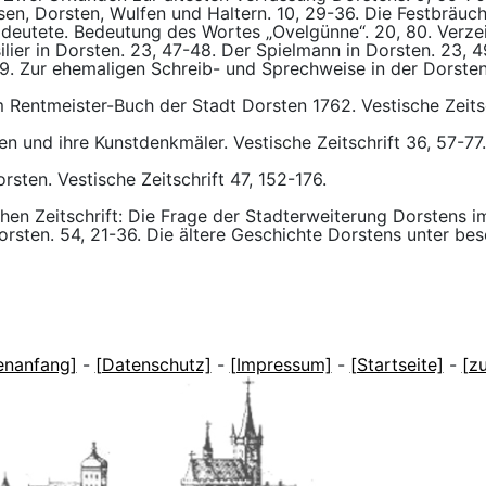
sen, Dorsten, Wulfen und Haltern. 10, 29-36. Die Festbräu
 deutete. Bedeutung des Wortes „Ovelgünne“. 20, 80. Verzei
ilier in Dorsten. 23, 47-48. Der Spielmann in Dorsten. 23, 
9. Zur ehemaligen Schreib- und Sprechweise in der Dorste
Rentmeister-Buch der Stadt Dorsten 1762. Vestische Zeitsc
n und ihre Kunstdenkmäler. Vestische Zeitschrift 36, 57-77.
sten. Vestische Zeitschrift 47, 152-176.
hen Zeitschrift: Die Frage der Stadterweiterung Dorstens i
rsten. 54, 21-36. Die ältere Geschichte Dorstens unter bes
enanfang]
-
[Datenschutz]
-
[Impressum]
-
[Startseite]
-
[z