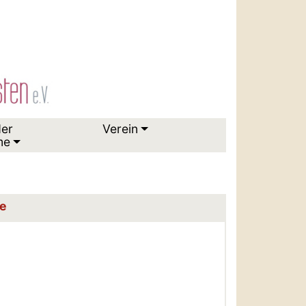
der
Verein
me
te