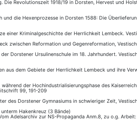
. Die Revolutionszeit 1918/19 in Dorsten, Hervest und Hols
ich und die Hexenprozesse in Dorsten 1588: Die Überlieferu
 einer Kriminalgeschichte der Herrlichkeit Lembeck. Vestis
eck zwischen Reformation und Gegenreformation, Vestische
der Dorstener Ursulinenschule im 18. Jahrhundert. Vestisch
en aus dem Gebiete der Herrlichkeit Lembeck und ihre Verw
g während der Hochindustrialisierungsphase des Kaiserreich
itschrift 99, 191-209
eiter des Dorstener Gymnasiums in schwieriger Zeit, Vestisch
n unterm Hakenkreuz (3 Bände)
: Vom Adelsarchiv zur NS-Propaganda Anm.8, zu o.g. Arbeit: