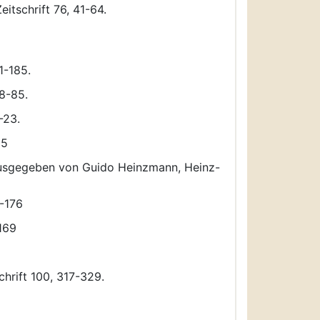
itschrift 76, 41-64.
1-185.
38-85.
-23.
55
rausgegeben von Guido Heinzmann, Heinz-
9-176
169
chrift 100, 317-329.