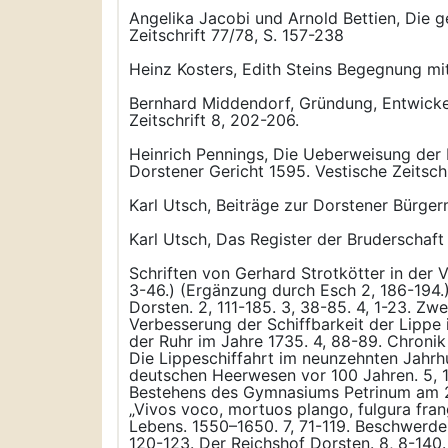
Angelika Jacobi und Arnold Bettien, Die g
Zeitschrift 77/78, S. 157-238
Heinz Kosters, Edith Steins Begegnung mit
Bernhard Middendorf, Gründung, Entwicke
Zeitschrift 8, 202-206.
Heinrich Pennings, Die Ueberweisung der 
Dorstener Gericht 1595. Vestische Zeitschr
Karl Utsch, Beiträge zur Dorstener Bürgerm
Karl Utsch, Das Register der Bruderschaft
Schriften von Gerhard Strotkötter in der V
3-46.) (Ergänzung durch Esch 2, 186-194.
Dorsten. 2, 111-185. 3, 38-85. 4, 1-23. 
Verbesserung der Schiffbarkeit der Lippe i
der Ruhr im Jahre 1735. 4, 88-89. Chroni
Die Lippeschiffahrt im neunzehnten Jahrhu
deutschen Heerwesen vor 100 Jahren. 5, 1
Bestehens des Gymnasiums Petrinum am 25.
„Vivos voco, mortuos plango, fulgura fran
Lebens. 1550–1650. 7, 71-119. Beschwerde 
120-123. Der Reichshof Dorsten. 8, 8-140.