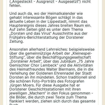
(„Angesteckt - Ausgrenzt - Ausgesetzt“) nicht
fehlen.
Und auch da, wo der Heimatkalender wie
gehabt interessante Bögen schlägt in das
aktuelle Leben in der Lippestadt, nimmt das
Hauptereignis dieses Jahres breiten Raum ein.
Auf zehn Seiten gibt es unter dem Thema
„Dorsten und das Virus“ Ausschnitte aus der
Frühjahrs-Berichterstattung der Dorstener
Zeitung.
Ansonsten allerhand Lehrreiches: beispielsweise
über die gemeinnützige Arbeit der „Kleinespel-
Stiftung“, über die Beschäftigungsgesellschaft
„Dorstener Arbeit“, über das Jubiläum „75 Jahre
Gemischter Chor Lembeck“ und die Aktivitäten
des Heimatfreundes Walter Biermann, die in die
Verleihung der Goldenen Ehrennadel der Stadt
Dorsten an ihn mündeten. Schon traditionell sind
die schönen Foto-Porträts des Fotografen
Jürgen Moers. Für diese Ausgabe hat er
Dorstener Geschichtsstationen mit ihren
jeweiligen „Machern“ in den Fokus genommen -
die Bilder, die durch zwei Texte zum Thema
flankiert werden, ziehen sich durch das gesamte
Buch.