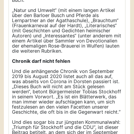
„Natur und Umwelt“ (mit einem langen Artikel
über den Barloer Busch und Pferde als
Lernpartner an der Agathaschule), „Brauchtum“
(Frauenkarneval auf der Hardt), „Literarisches“
(mit Geschichten und Gedichten heimischer
Autoren) und „Interessantes“ (unter anderem mit
einem Artikel über Sammler von Devotionalien
der ehemaligen Rose-Brauerei in Wulfen) lauten
die weiteren Rubriken.
Chronik darf nicht fehlen
Und die anhängende Chronik von September
2019 bis August 2020 listet auch all das auf,
was abseits von Corona in Dorsten passiert ist.
„Dieses Buch will nicht am Stück gelesen
werden“, betont Bürgermeister Tobias Stockhoff
in seinem Vorwort. „Es ist ein Blätterwerk, das
man immer wieder aufschlagen kann, um sich
festzulesen an den vielen Facetten unserer
Geschichte, die oft bis in die Gegenwart reicht.“
Und dies sogar bis zur jüngsten Kommunalwahl:
„Triumph für Stockhoff und die CDU“, ist dieser
Beitrag betitelt, an dem sich der im September