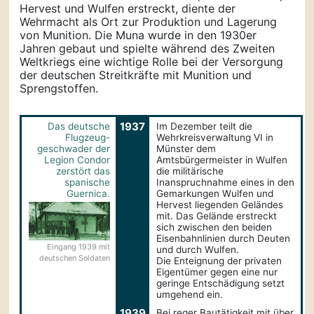
Hervest und Wulfen erstreckt, diente der
Wehrmacht als Ort zur Produktion und Lagerung
von Munition. Die Muna wurde in den 1930er
Jahren gebaut und spielte während des Zweiten
Weltkriegs eine wichtige Rolle bei der Versorgung
der deutschen Streitkräfte mit Munition und
Sprengstoffen.
1937
Das deutsche
Im Dezember teilt die
Flugzeug-
Wehrkreisverwaltung VI in
geschwader der
Münster dem
Legion Condor
Amtsbürgermeister in Wulfen
zerstört das
die militärische
spanische
Inanspruchnahme eines in den
Guernica.
Gemarkungen Wulfen und
Hervest liegenden Geländes
mit. Das Gelände erstreckt
sich zwischen den beiden
Eisenbahnlinien durch Deuten
Eingang 1939 mit
und durch Wulfen.
deutschen Soldaten
Die Enteignung der privaten
Eigentümer gegen eine nur
geringe Entschädigung setzt
umgehend ein.
1939
Bei reger Bautätigkeit mit über