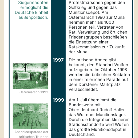
Siegermächten
Protestmärschen gegen den
ermöglicht die
Golfkrieg und gegen das
Deutsche Einheit
Munitionsdepot. Am
außenpolitisch.
Ostermarsch 1990 zur Muna
nehmen mehr als 1000
Personen teil. Vertreter von
Rat, Verwaltung und örtlichen
Friedensgruppen beschließen
die Einsetzung einer
Ratskommission zur Zukunft
der Muna.
1997
Die britische Armee gibt
bekannt, den Standort Wulfen
aufzugeben. Im Oktober 1998
werden die britischen Soldaten
in einer feierlichen Parade auf
dem Dorstener Marktplatz
verabschiedet.
Ostermarsch 1992
1999
Am 1. Juli übernimmt die
Bundeswehr mit
Oberstleutnant Rudolf Haller
das Wulfener Munitionslager.
Durch die Integration kleinerer
Stationsstandorte wird Wulfen
das größte Munitionsdepot in
Abschiedsparade der
Deutschland.
britischen Truppen