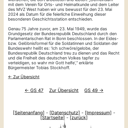
mit dem Verein für Orts- und Heimatkunde und dem Leiter
des MVZ West haben wir uns bewusst für den 23. Mai
2024 als Datum für die feierliche Einweihung dieser
besonderen Geschichtsstation entschieden.
Genau 75 Jahre zuvor, am 23. Mai 1949, wurde das
Grundgesetz der Bundesrepublik Deutschland durch den
Parlamentarischen Rat in Bonn beschlossen. In der Eides-
bzw. Gelöbnisformel für die Soldatinnen und Soldaten der
Bundeswehr heißt es: ‘Ich schwöre/gelobe, der
Bundesrepublik Deutschland treu zu dienen und das Recht
und die Freiheit des deutschen Volkes tapfer zu
verteidigen, so wahr mir Gott helfe‘,“ erklärte
Bürgermeister Tobias Stockhoff.
← Zur Übersicht
← GS 47
Zur Übersicht
GS 49 →
[Seitenanfang]
-
[Datenschutz]
-
[Impressum]
-
[Startseite]
-
[zurück]