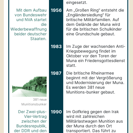
eingesetzt.
1956
Mit dem Aufbau
Am „Großen Ring" entsteht die
von Bundeswehr
„Engländersiedlung" für
und NVA startet
britische Militärfamilien. Auf
die
dem Gelände der Muna wird
Wiederbewaffnung
für die britischen Schulkinder
beider deutscher
eine Grundschule gebaut.
Staaten.
1983
Im Zuge der wachsenden Anti-
Kriegsbewegung findet im
Oktober vor den Toren der
Muna ein Friedensgottesdienst
statt.
1987
Die britische Rheinarmee
beginnt mit der Vergrößerung
und Modernisierung der Muna.
Es werden 381 neue
Munitions-bunker gebaut.
381 neue
Munitionsbunker
1990
Der Zwei-plus-
Im Golfkrieg gegen den Irak
Vier-Vertrag
wird mit zahlreichen
zwischen der
Militärlastwagen Munition aus
Bundesrepublik,
der Muna durch den Ort
der DDR und den
transportiert. Das führt zu