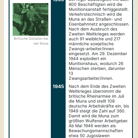
800 Beschäftigten wird die
Munitionsanstalt fertiggestellt.
Verkehrstechnisch wird die
Muna an das Straßen- und
Eisenbahnnetz angeschlossen.
Nach dem Ausbruch des
Zweiten Weltkrieges werden
Britische Soldaten bei
auch 91 weibliche und 217
der Muna
männliche sowjetische
Zwangs-arbeiter/innen
eingesetzt. Am 29. Dezember
1944 explodiert ein
Munitionshaus, wodurch 26
Menschen sterben, darunter
13
Zwangsarbeiter/innen.
1945
Nach dem Ende des Zweiten
Weltkrieges übernimmt die
britische Rheinarmee im Juli
die Muna und stellt 108
deutsche Arbeitskräfte ein, bis
1949 steigt die Zahl auf 360.
Damit wird die Muna zum
größten Wulfener Arbeitgeber.
Ab Mai 1946 werden als
Bewachungsmannschaften
etwa 50 Jugoslawen