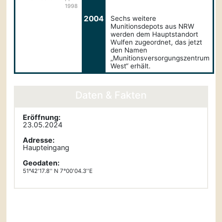
1998
2004
Sechs weitere
Munitionsdepots aus NRW
werden dem Hauptstandort
Wulfen zugeordnet, das jetzt
den Namen
„Munitionsversorgungszentrum
West“ erhält.
Daten & Fakten
Eröffnung:
23.05.2024
Adresse:
Haupteingang
Geodaten:
51°42'17.8'' N 7°00'04.3''E