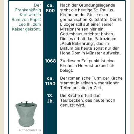
ca.
Der
Nach der Gründungslegende
Frankenkönig
steht die heutige St. Paulus-
800
Karl wird in
Kirche an der Stelle einer
Rom von Papst
germanischen Kultstätte. Der hl.
Leo III. zum
Liudger soll auf einer seiner
Kaiser gekrönt.
Missionsreisen hier ein
Gotteshaus errichtet haben.
Dieses erhält das Patrozinum
„Pauli Bekehrung“, das im
Bistum bis heute sonst nur der
Hohe Dom in Münster aufweist.
1068
Zu diesem Zeitpunkt ist eine
Kirche in Hervest urkundlich
belegt.
ca.
Der romanische Turm der Kirche
stammt in seinen wesentlichen
1150
Teilen aus dieser Zeit.
13.
Die Kirche erhält das
Taufbecken, das heute noch
Jh.
genutzt wird.
Taufbecken aus