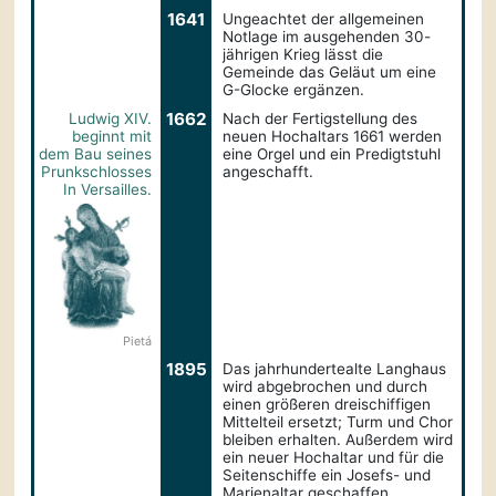
1641
Ungeachtet der allgemeinen
Notlage im ausgehenden 30-
jährigen Krieg lässt die
Gemeinde das Geläut um eine
G-Glocke ergänzen.
1662
Ludwig XIV.
Nach der Fertigstellung des
beginnt mit
neuen Hochaltars 1661 werden
dem Bau seines
eine Orgel und ein Predigtstuhl
Prunk­­schlosses
angeschafft.
In Versailles.
Pietá
1895
Das jahrhundertealte Langhaus
wird abgebrochen und durch
einen größeren dreischiffigen
Mittelteil ersetzt; Turm und Chor
bleiben erhalten. Außerdem wird
ein neuer Hochaltar und für die
Seitenschiffe ein Josefs- und
Marienaltar geschaffen.