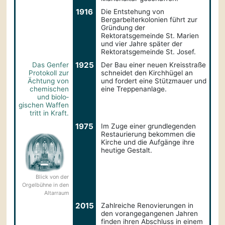
1916
Die Entstehung von
Bergarbeiterkolonien führt zur
Gründung der
Rektoratsgemeinde St. Marien
und vier Jahre später der
Rektoratsgemeinde St. Josef.
1925
Das Genfer
Der Bau einer neuen Kreisstraße
Protokoll zur
schneidet den Kirchhügel an
Ächtung von
und fordert eine Stützmauer und
chemischen
eine Treppenanlage.
und biolo­
gischen Waffen
tritt in Kraft.
1975
Im Zuge einer grundlegenden
Restaurierung bekommen die
Kirche und die Aufgänge ihre
heutige Gestalt.
Blick von der
Orgelbühne in den
Altarraum
2015
Zahlreiche Renovierungen in
den vorangegangenen Jahren
finden ihren Abschluss in einem