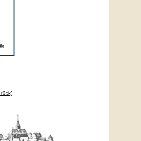
die
urück]