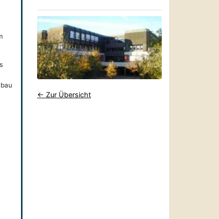
m
s
mbau
← Zur Übersicht