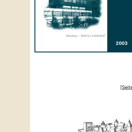
Neubau - Maria Lindenhof
2003
[Seit