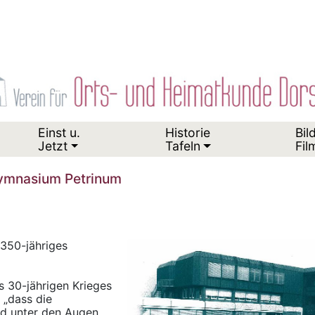
Einst u.
Historie
Bil
Jetzt
Tafeln
Fil
Gymnasium Petrinum
350-jähriges
 30-jährigen Krieges
 „dass die
nd unter den Augen