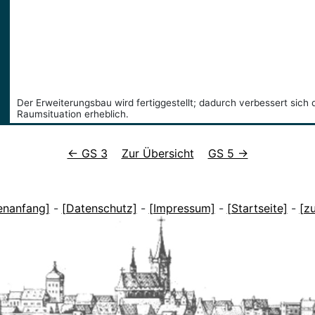
Der Erweiterungsbau wird fertiggestellt; dadurch verbessert sich 
Raumsituation erheblich.
← GS 3
Zur Übersicht
GS 5 →
enanfang]
-
[Datenschutz]
-
[Impressum]
-
[Startseite]
-
[z