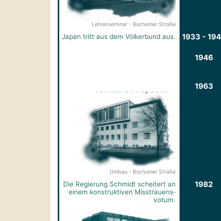
Lehrerseminar - Bochumer Straße
1933 - 19
Japan tritt aus dem Völkerbund aus.
1946
1963
Umbau - Bochumer Straße
1982
Die Regierung Schmidt scheitert an
einem konstruktiven Misstrauens­
votum.