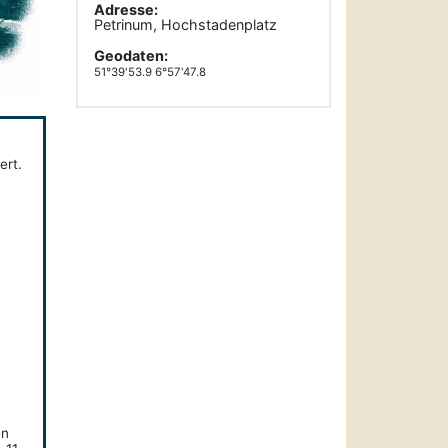
Adresse:
Petrinum, Hochstadenplatz
Geodaten:
51°39'53.9 6°57'47.8
ert.
en