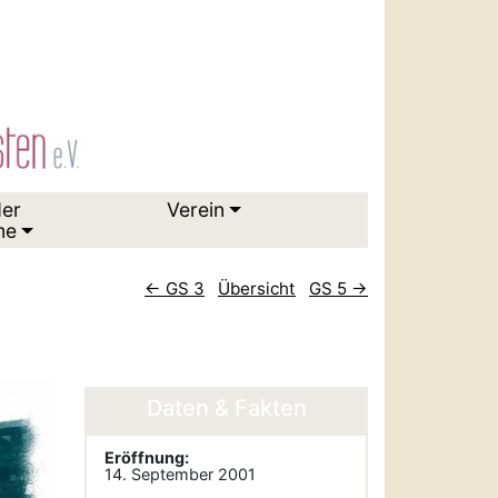
der
Verein
me
← GS 3
Übersicht
GS 5 →
Daten & Fakten
Eröffnung:
14. September 2001