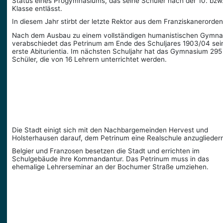
Status eines Progymnasiums, das seine Schüler nach der 10. bzw.
Klasse entlässt.
In diesem Jahr stirbt der letzte Rektor aus dem Franziskaner­orden
Nach dem Ausbau zu einem vollständigen humanistischen Gymn
verabschiedet das Petrinum am Ende des Schuljares 1903/04 sei
erste Abiturientia. Im nächsten Schuljahr hat das Gymnasium 295
Schüler, die von 16 Lehrern unterrichtet werden.
Die Stadt einigt sich mit den Nachbar­gemeinden Hervest und
Holsterhausen darauf, dem Petrinum eine Realschule anzuglieder
Belgier und Franzosen besetzen die Stadt und errichten im
Schulgebäude ihre Kommandantur. Das Petrinum muss in das
ehemalige Lehrerseminar an der Bochumer Straße umziehen.