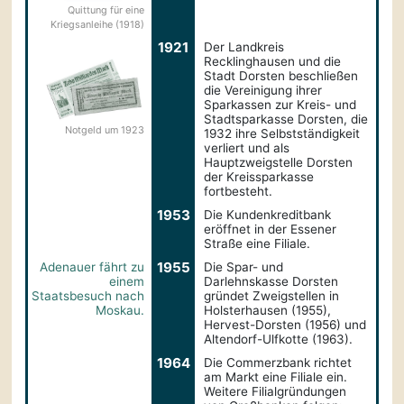
Quittung für eine
Kriegsanleihe (1918)
1921
Der Landkreis
Recklinghausen und die
Stadt Dorsten beschließen
die Vereinigung ihrer
Sparkassen zur Kreis- und
Stadtsparkasse Dorsten, die
Notgeld um 1923
1932 ihre Selbstständigkeit
verliert und als
Hauptzweigstelle Dorsten
der Kreissparkasse
fortbesteht.
1953
Die Kundenkreditbank
eröffnet in der Essener
Straße eine Filiale.
1955
Adenauer fährt zu
Die Spar- und
einem
Darlehnskasse Dorsten
Staatsbesuch nach
gründet Zweigstellen in
Moskau.
Holsterhausen (1955),
Hervest-Dorsten (1956) und
Altendorf-Ulfkotte (1963).
1964
Die Commerzbank richtet
am Markt eine Filiale ein.
Weitere Filialgründungen