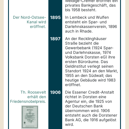
Weldige-Cremer eröffnet ein
privates Bankgeschäft, das
bis 1958 besteht.
1895
Der Nord-Ostsee-
In Lembeck und Wulfen
Kanal wird
entsteht ein Spar- und
eröffnet.
Darlehnskassenverein, 1896
auch in Rhade.
1897
An der Recklinghäuser
Straße bezieht die
Gewerbebank (1924 Spar-
und Darlehnskasse, 1974
Volksbank Dorsten eG) ihre
ersten Büroräume. Das
Geldinstitut verlegt seinen
Standort 1924 an den Markt,
1955 an den Südwall; das
heutige Gebäude wird 1983
eröffnet.
1906
Th. Roosevelt
Die Essener Credit-Anstalt
erhält den
richtet in Dorsten eine
Friedensnobelpreis.
Agentur ein, die 1925 von
der Deutschen Bank
übernommen wird. 1906
entsteht auch die Dorstener
Bank AG, die 1916 aufgelöst
wird.