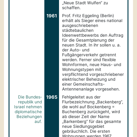
„Neue Stadt Wulfen“ zu
schaffen.
1961
Prof. Fritz Eggeling (Berlin)
erhält als Sieger eines national
ausgeschriebenen
städtebaulichen
Ideenwettbewerbs den Auftrag
für die Gesamtplanung der
neuen Stadt. In ihr sollen u. a.
der Auto- und
Fußgängerverkehr getrennt
werden. Ferner sind flexible
Wohnformen, neue Haus- und
Wohnungstypen mit
verpflichtend vorgeschriebener
elektrischer Beheizung und
einer Gemeinschafts-
Antennenanlage vorgesehen.
1965
Die Bundes­
Fehlgeleitet aus der
republik und
Flurbezeichnung „Backenberg“,
Israel nehmen
die wohl auf Bockenberg =
diplo­matische
Buchenberg zurückgeht, wird
Beziehungen
ab dieser Zeit der Name
auf.
„Barkenberg“ für das gesamte
neue Siedlungsgebiet
gebräuchlich. Die ersten
Wohnungen werden 1967