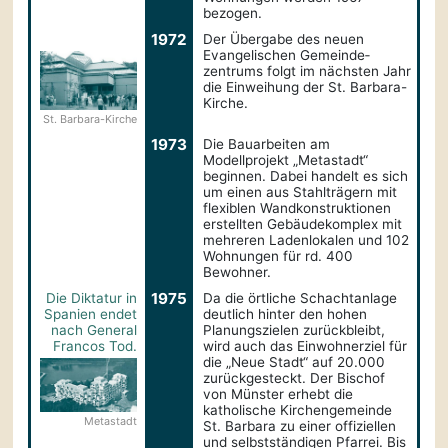
bezogen.
1972
Der Übergabe des neuen
Evangelischen Gemeinde­
zentrums folgt im nächsten Jahr
die Einweihung der St. Barbara-
Kirche.
St. Barbara-Kirche
1973
Die Bauarbeiten am
Modellprojekt „Metastadt“
beginnen. Dabei handelt es sich
um einen aus Stahlträgern mit
flexiblen Wand­konstruktionen
erstellten Gebäude­komplex mit
mehreren Ladenlokalen und 102
Wohnungen für rd. 400
Bewohner.
1975
Die Diktatur in
Da die örtliche Schachtanlage
Spanien endet
deutlich hinter den hohen
nach General
Planungszielen zurückbleibt,
Francos Tod.
wird auch das Einwohnerziel für
die „Neue Stadt“ auf 20.000
zurückgesteckt. Der Bischof
von Münster erhebt die
katholische Kirchengemeinde
Metastadt
St. Barbara zu einer offiziellen
und selbstständigen Pfarrei. Bis