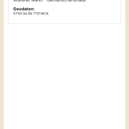
Geodaten:
51°43'34.4N 7°01'46.1E