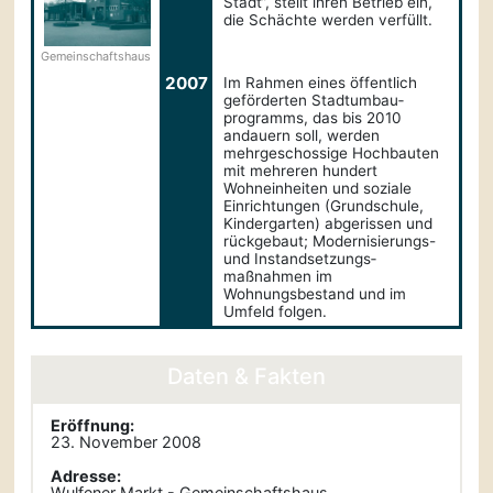
Stadt“, stellt ihren Betrieb ein,
die Schächte werden verfüllt.
Gemein­schafts­haus
2007
Im Rahmen eines öffentlich
geförderten Stadtumbau­­
programms, das bis 2010
andauern soll, werden
mehrgeschossige Hochbauten
mit mehreren hundert
Wohneinheiten und soziale
Einrichtungen (Grundschule,
Kindergarten) abgerissen und
rückgebaut; Modernisierungs-
und Instand­setzungs­
maßnahmen im
Wohnungsbestand und im
Umfeld folgen.
Daten & Fakten
Eröffnung:
23. November 2008
Adresse:
Wulfener Markt - Gemeinschaftshaus