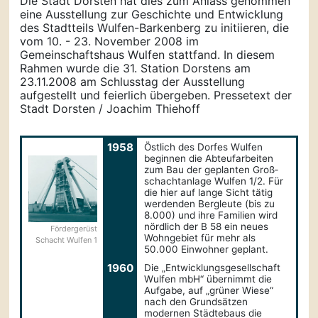
Die Stadt Dorsten hat dies zum Anlass genommen
eine Ausstellung zur Geschichte und Entwicklung
des Stadtteils Wulfen-Barkenberg zu initiieren, die
vom 10. - 23. November 2008 im
Gemeinschaftshaus Wulfen stattfand. In diesem
Rahmen wurde die 31. Station Dorstens am
23.11.2008 am Schlusstag der Ausstellung
aufgestellt und feierlich übergeben. Pressetext der
Stadt Dorsten / Joachim Thiehoff
1958
Östlich des Dorfes Wulfen
beginnen die Abteufarbeiten
zum Bau der geplanten Groß­
schacht­anlage Wulfen 1/2. Für
die hier auf lange Sicht tätig
werdenden Bergleute (bis zu
8.000) und ihre Familien wird
nördlich der B 58 ein neues
Fördergerüst
Wohngebiet für mehr als
Schacht Wulfen 1
50.000 Einwohner geplant.
1960
Die „Entwicklungs­gesellschaft
Wulfen mbH“ übernimmt die
Aufgabe, auf „grüner Wiese“
nach den Grundsätzen
modernen Städtebaus die