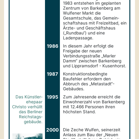
1983 entstehen im geplanten
Zentrum von Barkenberg am
Wulfener Markt die
Gesamtschule, das Gemein­
schaftshaus mit Freizeitbad, ein
Ärzte- und Geschäftshaus
(„Rundbau“) und eine
Ladenpassage.
1986
In diesem Jahr erfolgt die
Freigabe der neuen
Verbindungsstraße „Marler
Damm“ zwischen Barkenberg
und Lippramsdorf - Kusenhorst.
1987
Konstruktions­bedingte
Baufehler erfordern den
Abbruch des „Metastadt“-
Gebäudes.
1995
Das Künstler­
Zum Jahresende erreicht die
ehepaar
Einwohnerzahl von Barkenberg
Christo verhüllt
mit 12.466 Personen ihren
das Berliner
höchsten Stand.
Reichstags­­
gebäude.
2000
Die Zeche Wulfen, seinerzeit
Anlass zum Bau der „Neuen