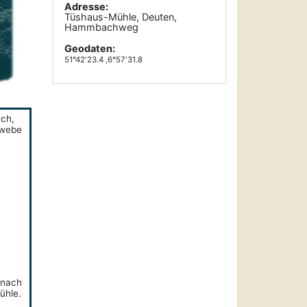
Adresse:
Tüshaus-Mühle, Deuten,
Hammbachweg
Geodaten:
51°42'23.4 ,6°57'31.8
ch,
ewebe
anach
ühle.