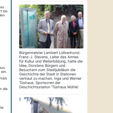
nes
t bis
den
Bürgermeister Lambert Lütkenhorst.
Franz-J. Stevens, Leiter des Amtes
für Kultur und Weiterbildung, hatte die
Idee, Dorstens Bürgern und
aus
Besuchern zum Stadtjubiläum die
 ein.
Geschichte der Stadt in Stationen
kmals
vertraut zu machen. Inge und Werner
Tüshaus, Sponsoren der
Geschichtsstation 'Tüshaus Mühle'.
n die
Die