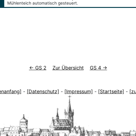
Mühlenteich automatisch gesteuert.
← GS 2
Zur Übersicht
GS 4 →
enanfang]
-
[Datenschutz]
-
[Impressum]
-
[Startseite]
-
[z