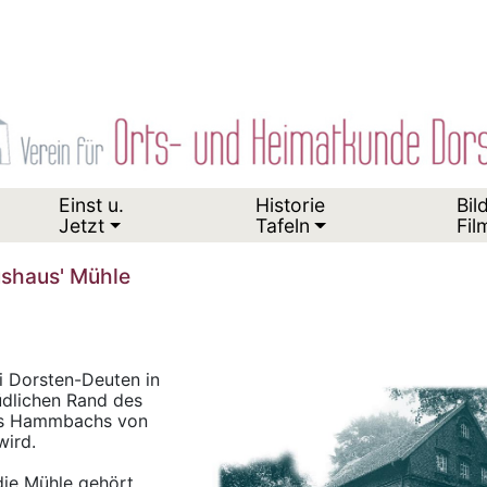
Einst u.
Historie
Bil
Jetzt
Tafeln
Fil
üshaus' Mühle
i Dorsten-Deuten in
üdlichen Rand des
des Hammbachs von
ird.
ie Mühle gehört,