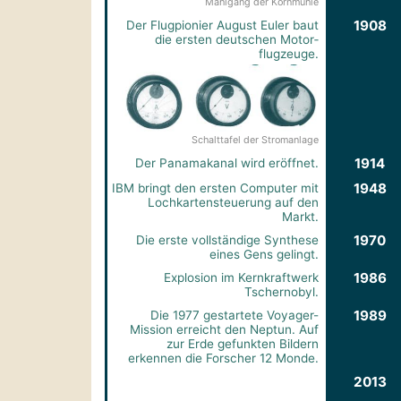
Mahlgang der Kornmühle
1908
Der Flugpionier August Euler baut
die ersten deutschen Motor­
flugzeuge.
Schalttafel der Stromanlage
1914
Der Panamakanal wird eröffnet.
1948
IBM bringt den ersten Computer mit
Lochkarten­steuerung auf den
Markt.
1970
Die erste vollständige Synthese
eines Gens gelingt.
1986
Explosion im Kernkraftwerk
Tschernobyl.
1989
Die 1977 gestartete Voyager-
Mission erreicht den Neptun. Auf
zur Erde gefunkten Bildern
erkennen die Forscher 12 Monde.
2013