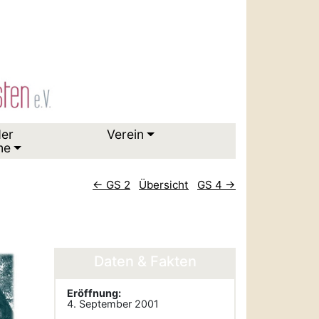
der
Verein
me
← GS 2
Übersicht
GS 4 →
Daten & Fakten
Eröffnung:
4. September 2001