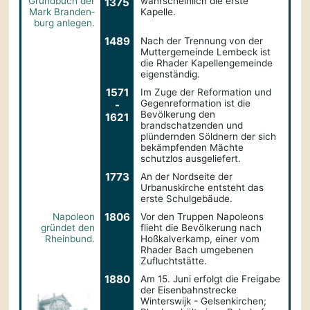
Grundbuch der
wahrscheinlich die erste
1375
Mark Branden­
Kapelle.
burg anlegen.
1489
Nach der Trennung von der
Muttergemeinde Lembeck ist
die Rhader Kapellengemeinde
eigenständig.
1571
Im Zuge der Reformation und
Gegenreformation ist die
-
Bevölkerung den
1621
brandschatzenden und
plündernden Söldnern der sich
bekämpfenden Mächte
schutzlos ausgeliefert.
1773
An der Nordseite der
Urbanuskirche entsteht das
erste Schulgebäude.
1806
Napoleon
Vor den Truppen Napoleons
gründet den
flieht die Bevölkerung nach
Rheinbund.
Hoßkalverkamp, einer vom
Rhader Bach umgebenen
Zufluchtstätte.
1880
Am 15. Juni erfolgt die Freigabe
der Eisenbahnstrecke
Winterswijk - Gelsenkirchen;