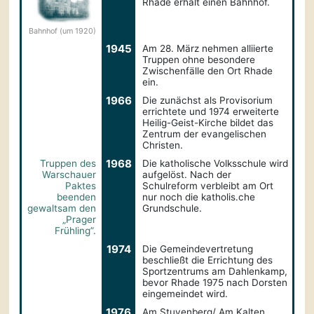
Rhade erhält einen Bahnhof.
Bahnhof (um 1920)
1945
Am 28. März nehmen alliierte
Truppen ohne besondere
Zwischenfälle den Ort Rhade
ein.
1966
Die zunächst als Provisorium
errichtete und 1974 erweiterte
Heilig-Geist-Kirche bildet das
Zentrum der evangelischen
Christen.
1968
Truppen des
Die katholische Volksschule wird
Warschauer
aufgelöst. Nach der
Paktes
Schulreform verbleibt am Ort
beenden
nur noch die katholis.che
gewaltsam den
Grundschule.
„Prager
Frühling”.
1974
Die Gemeinde­vertretung
beschließt die Errichtung des
Sportzentrums am Dahlenkamp,
bevor Rhade 1975 nach Dorsten
eingemeindet wird.
1976
Am Stuvenberg/ Am Kalten