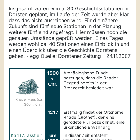
Insgesamt waren einmal 30 Geschichtsstationen in
Dorsten geplant, im Laufe der Zeit wurde aber klar,
dass das nicht ausreichen wird. Für die nähere
Zukunft sind fünf neue Stationen in der Planung,
weitere fünf sind angefragt. Hier müssen noch die
genauen Umstände geprüft werden. Eines Tages
werden wohl ca. 40 Stationen einen Einblick in und
einen Überblick über die Geschichte Dorstens
geben. - egg Quelle: Dorstener Zeitung - 24.11.2007
1500
Archäologische Funde
bezeugen, dass die Rhader
v.
Gegend bereits in der
Chr.
Bronzezeit besiedelt war.
Rhader Haus (ca.
300 n. Chr.)
1217
Erstmalig findet der Ortsname
Rhade („Rothe”), der eine
gerodete Flur bezeichnet, eine
urkundliche Erwähnung.
um
Karl IV. lässt ein
In dieser Zeit entsteht