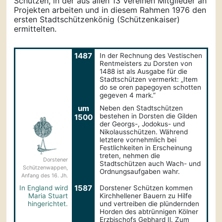
Schützen, in der aus allen 13 Vereinen Mitglieder an
Projekten arbeiten und in diesem Rahmen 1976 den
ersten Stadtschützenkönig (Schützenkaiser)
ermittelten.
1487
In der Rechnung des Vestischen
Rentmeisters zu Dorsten von
1488 ist als Ausgabe für die
Stadtschützen vermerkt: „Item
do se oren papegoyen schotten
gegeven 4 mark.”
um
Neben den Stadtschützen
bestehen in Dorsten die Gilden
1500
der Georgs-, Jodokus- und
Nikolaus­schützen. Während
letztere vornehmlich bei
Festlichkeiten in Erscheinung
treten, nehmen die
Dorstener
Stadtschützen auch Wach- und
Schützen­wappen,
Ordnungsaufgaben wahr.
Anfang des 16. Jh.
1587
In England wird
Dorstener Schützen kommen
Maria Stuart
Kirchhellener Bauern zu Hilfe
hingerichtet.
und vertreiben die plündernden
Horden des abtrünnigen Kölner
Erzbischofs Gebhard Il. Zum