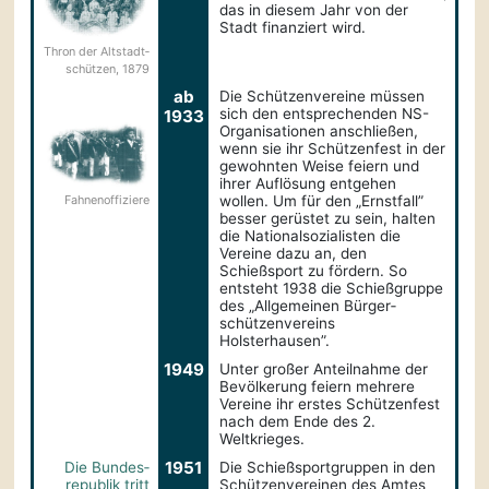
das in diesem Jahr von der
Stadt finanziert wird.
Thron der Altstadt­
schützen, 1879
ab
Die Schützenvereine müssen
sich den entsprechenden NS-
1933
Organisationen anschließen,
wenn sie ihr Schützenfest in der
gewohnten Weise feiern und
ihrer Auflösung entgehen
Fahnen­­offiziere
wollen. Um für den „Ernstfall”
besser gerüstet zu sein, halten
die Nationalsozialisten die
Vereine dazu an, den
Schießsport zu fördern. So
entsteht 1938 die Schießgruppe
des „Allgemeinen Bürger­
schützen­vereins
Holsterhausen”.
1949
Unter großer Anteilnahme der
Bevölkerung feiern mehrere
Vereine ihr erstes Schützenfest
nach dem Ende des 2.
Weltkrieges.
1951
Die Bundes­
Die Schießsportgruppen in den
republik tritt
Schützenvereinen des Amtes