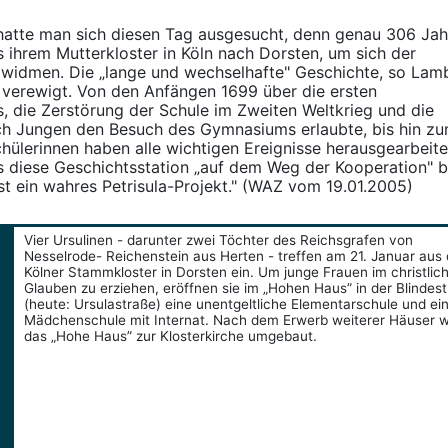
 hatte man sich diesen Tag ausgesucht, denn genau 306 Jah
 ihrem Mutterkloster in Köln nach Dorsten, um sich der
widmen. Die „lange und wechselhafte" Geschichte, so Lam
l verewigt. Von den Anfängen 1699 über die ersten
, die Zerstörung der Schule im Zweiten Weltkrieg und die
uch Jungen den Besuch des Gymnasiums erlaubte, bis hin z
hülerinnen haben alle wichtigen Ereignisse herausgearbeite
s diese Geschichtsstation „auf dem Weg der Kooperation" b
st ein wahres Petrisula-Projekt." (WAZ vom 19.01.2005)
Vier Ursulinen - darunter zwei Töchter des Reichsgrafen von
Nesselrode- Reichenstein aus Herten - treffen am 21. Januar aus
Kölner Stammkloster in Dorsten ein. Um junge Frauen im christlic
Glauben zu erziehen, eröffnen sie im „Hohen Haus” in der Blindes
(heute: Ursulastraße) eine unentgeltliche Elementarschule und ei
Mädchenschule mit Internat. Nach dem Erwerb weiterer Häuser w
das „Hohe Haus” zur Klosterkirche umgebaut.