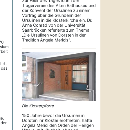
Zur Feier des Tages luden der
Trägerverein des Alten Rathauses und
der Konvent der Ursulinen zu einem
Vortrag über die Gründerin der
Ursulinen in die Klosterkirche ein. Dr.
Anne Conrad von der Universität
Saarbrücken referierte zum Thema
„Die Ursulinen von Dorsten in der
Tradition Angela Mericis".
70
asium
beit
hrt.
 das
Die Klosterpforte
150 Jahre bevor die Ursulinen in
ge,
Dorsten ihr Kloster eröffneten, hatte
 der
Angela Merici den Orden der Heiligen