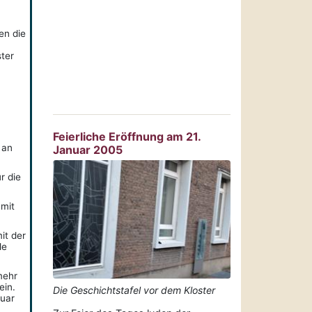
en die
ster
Feierliche Eröffnung am 21.
 an
Januar 2005
r die
 mit
it der
le
mehr
ein.
Die Geschichtstafel vor dem Kloster
nuar