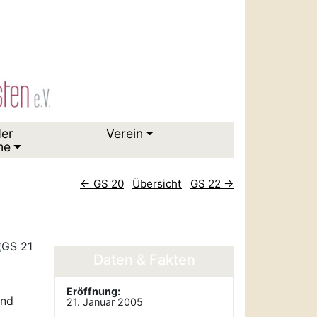
der
Verein
me
← GS 20
Übersicht
GS 22 →
Daten & Fakten
Eröffnung:
und
21. Januar 2005