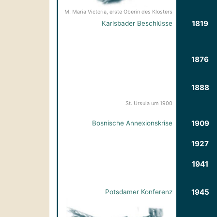
M. Maria Victoria, erste Oberin des Klosters
1819
Karlsbader Beschlüsse
1876
1888
St. Ursula um 1900
1909
Bosnische Annexions­krise
1927
1941
1945
Potsdamer Konferenz