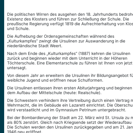
Die politischen Wirren des ausgehen den 18. Jahrhunderts bedroh
Existenz des Klosters und führen zur Schließung der Schule. Die
preußische Regierung verfügt 1819 die Aufrechterhaltung von Klo
und Schule.
Die Aufhebung der Ordens­gemeinschaften während des
„Kulturkampfes” zwingt die Ursulinen zur Auswanderung in die
niederländische Stadt Weert.
Nach dem Ende des „Kulturkampfes” (1887) kehren die Ursulinen
zurück und beginnen wieder mit dem Unterricht in der Höheren
Töchterschule. Eine Elementarschule zu führen ist Ihnen von jetzt
untersagt.
Von diesem Jahr an erweitern die Ursulinen ihr Bildungsangebot fü
weibliche Jugend und eröffnen neue Schulformen.
Die Ursulinen entlassen ihren ersten Abiturjahrgang und beginnen
dem Aufbau der Mittelschule (heute: Realschule).
Die Schwestern verhindern ihre Vertreibung durch einen Vertrag m
Wehrmacht, die im Gebäude ein Lazarett einrichtet. Die Oberschu
wird verstaatlicht und im Gymnasium Petrinum untergebracht.
Bei der Bombardierung der Stadt am 22. März wird St. Ursula zu 
als 80% zerstört. Gleich nach Kriegsende setzt der Wiederaufbau 
Die Schulen werden den Ursulinen zurückgegeben und am 21. Ja
1946 neu eröffnet.