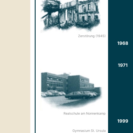
Zerstörung (1945)
1968
1971
Realschule am Nonnenkamp
1999
Gymnasium St. Ursula