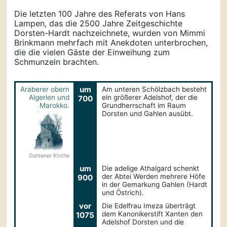
Die letzten 100 Jahre des Referats von Hans
Lampen, das die 2500 Jahre Zeitgeschichte
Dorsten-Hardt nachzeichnete, wurden von Mimmi
Brinkmann mehrfach mit Anekdoten unterbrochen,
die die vielen Gäste der Einweihung zum
Schmunzeln brachten.
um
Araberer obern
Am unteren Schölzbach besteht
Algerien und
ein größerer Adelshof, der die
700
Marokko.
Grundherrschaft im Raum
Dorsten und Gahlen ausübt.
Gahlener Kirche
um
Die adelige Athalgard schenkt
der Abtei Werden mehrere Höfe
900
in der Gemarkung Gahlen (Hardt
und Östrich).
vor
Die Edelfrau Imeza überträgt
dem Kanonikerstift Xanten den
1075
Adelshof Dorsten und die