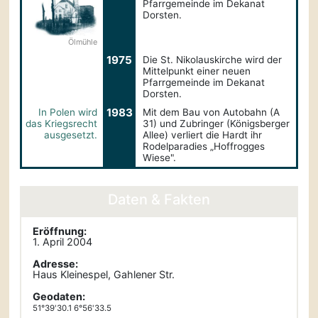
Pfarrgemeinde im Dekanat
Dorsten.
Ölmühle
1975
Die St. Nikolauskirche wird der
Mittelpunkt einer neuen
Pfarrgemeinde im Dekanat
Dorsten.
1983
In Polen wird
Mit dem Bau von Autobahn (A
das Kriegsrecht
31) und Zubringer (Königsberger
ausgesetzt.
Allee) verliert die Hardt ihr
Rodelparadies „Hoffrogges
Wiese".
Daten & Fakten
Eröffnung:
1. April 2004
Adresse:
Haus Kleinespel, Gahlener Str.
Geodaten:
51°39'30.1 6°56'33.5