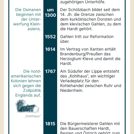
zugehörigen Unterhöfe.
um
Die Osmanen
Der Schölzbach bildet seit dem
beginnen mit
14. Jh. die Grenze zwischen
1300
der Unter­
dem kurkölnischen Dorsten und
werfung Klein­
dem klevischen Gahlen, zu dem
asiens.
die Hardt gehört.
1552
Gahlen tritt zur Reformation
über.
1614
Im Vertrag von Xanten erhält
Brandenburg/Preußen das
Herzogtum Kleve und damit die
Hardt.
1767
Die nord­
Am Südufer der Lippe entsteht
amerika­nischen
das „Kohlhaus”, ein wichtiger
Kolonien lehnen
Verladeplatz für den
sich gegen die
Kohlehandel zwischen Ruhr und
Zollpolitik
Niederrhein.
Englands auf.
„Kohlhaus”
1815
Die Bürgermeisterei Gahlen mit
den Bauerschaften Hardt,
Besten und Östrich gehört zum