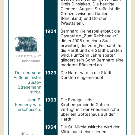
Kreis Dinslaken. Die heutige
Clemens-August-Straße ist die
Grenze zwischen Gahlen
(Rheinland) und Dorsten
(Westfalen).
1904
Bernhard Kleinespel erbaut die
Gaststätte „Zum Reichsadler”,
die er 1908 um einen Saal
erweitert, der zum „Festsaal” für
die Hardt und die Stadt Dorsten
wird. Fünfzehn Jahre später
Gaststätte „Zum
gliedert sein Sohn Bernhard eine
Reich­sadler”
moderne Bäckerei an.
1929
Der deutsche
Die Hardt wird in die Stadt
Außen­minister
Dorsten eingemeindet.
Gustav
Stresemann
stirbt.
1963
John F.
Die Evangelische
Kennedy wird
Kirchengemeinde Gahlen
er­schossen.
verfügt mit der Friedenskirche
über ein Gotteshaus auf der
Hardt.
1964
Die St. Nikolauskirche wird der
Mittelpunkt einer neuen