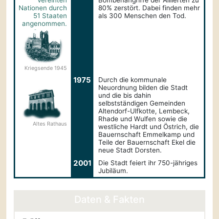
Vereinten
Bombenangriffe der Alliierten zu
Nationen durch
80% zerstört. Dabei finden mehr
51 Staaten
als 300 Menschen den Tod.
angenommen.
Kriegsende 1945
1975
Durch die kommunale
Neuordnung bilden die Stadt
und die bis dahin
selbstständigen Gemeinden
Altendorf-Ulfkotte, Lembeck,
Rhade und Wulfen sowie die
Altes Rathaus
westliche Hardt und Östrich, die
Bauernschaft Emmelkamp und
Teile der Bauernschaft Ekel die
neue Stadt Dorsten.
2001
Die Stadt feiert ihr 750-jähriges
Jubiläum.
Daten & Fakten