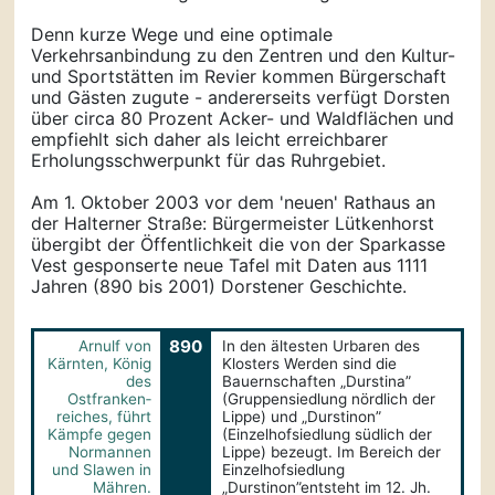
Denn kurze Wege und eine optimale
Verkehrsanbindung zu den Zentren und den Kultur-
und Sportstätten im Revier kommen Bürgerschaft
und Gästen zugute - andererseits verfügt Dorsten
über circa 80 Prozent Acker- und Waldflächen und
empfiehlt sich daher als leicht erreichbarer
Erholungsschwerpunkt für das Ruhrgebiet.
Am 1. Oktober 2003 vor dem 'neuen' Rathaus an
der Halterner Straße: Bürgermeister Lütkenhorst
übergibt der Öffentlichkeit die von der Sparkasse
Vest gesponserte neue Tafel mit Daten aus 1111
Jahren (890 bis 2001) Dorstener Geschichte.
890
Arnulf von
In den ältesten Urbaren des
Kärnten, König
Klosters Werden sind die
des
Bauernschaften „Durstina”
Ostfranken­
(Gruppensiedlung nördlich der
reiches, führt
Lippe) und „Durstinon”
Kämpfe gegen
(Einzelhofsiedlung südlich der
Normannen
Lippe) bezeugt. Im Bereich der
und Slawen in
Einzelhofsiedlung
Mähren.
„Durstinon”entsteht im 12. Jh.