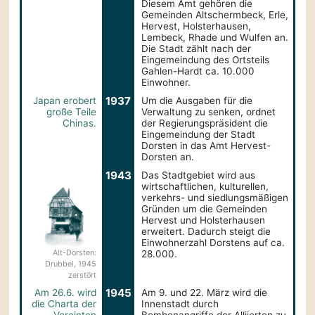
Diesem Amt gehören die
Gemeinden Altschermbeck, Erle,
Hervest, Holsterhausen,
Lembeck, Rhade und Wulfen an.
Die Stadt zählt nach der
Eingemeindung des Ortsteils
Gahlen-Hardt ca. 10.000
Einwohner.
1937
Japan erobert
Um die Ausgaben für die
große Teile
Verwaltung zu senken, ordnet
Chinas.
der Regierungspräsident die
Eingemeindung der Stadt
Dorsten in das Amt Hervest-
Dorsten an.
1943
Das Stadtgebiet wird aus
wirtschaftlichen, kulturellen,
verkehrs- und siedlungsmäßigen
Gründen um die Gemeinden
Hervest und Holsterhausen
erweitert. Dadurch steigt die
Einwohnerzahl Dorstens auf ca.
Alt-Dorsten:
28.000.
Drubbel, 1945
zerstört
1945
Am 26.6. wird
Am 9. und 22. März wird die
die Charta der
Innenstadt durch