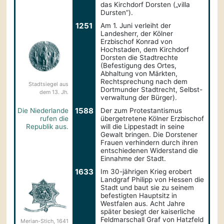
das Kirchdorf Dorsten („villa
Dursten”).
1251
Am 1. Juni verleiht der
Landesherr, der Kölner
Erzbischof Konrad von
Hochstaden, dem Kirchdorf
Dorsten die Stadtrechte
(Befestigung des Ortes,
Abhaltung von Märkten,
Rechtsprechung nach dem
Stadtsiegel aus
Dortmunder Stadtrecht, Selbst-
dem 13. Jh.
verwaltung der Bürger).
1588
Die Niederlande
Der zum Protestantismus
rufen die
übergetretene Kölner Erzbischof
Republik aus.
will die Lippestadt in seine
Gewalt bringen. Die Dorstener
Frauen verhindern durch ihren
entschiedenen Widerstand die
Einnahme der Stadt.
1633
Im 30-jährigen Krieg erobert
Landgraf Philipp von Hessen die
Stadt und baut sie zu seinem
befestigten Hauptsitz in
Westfalen aus. Acht Jahre
später besiegt der kaiserliche
Feldmarschall Graf von Hatzfeld
Merian-Stich, 1641