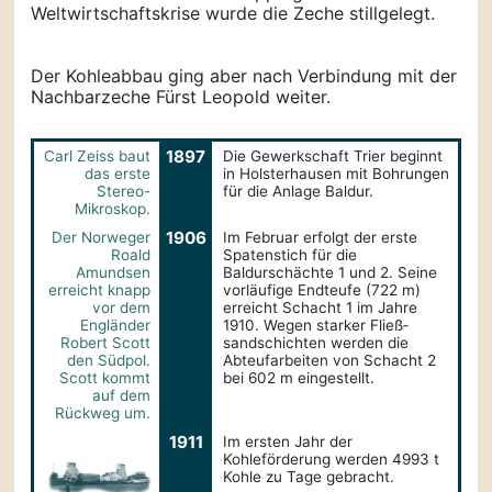
Weltwirtschaftskrise wurde die Zeche stillgelegt.
Der Kohleabbau ging aber nach Verbindung mit der
Nachbarzeche Fürst Leopold weiter.
1897
Carl Zeiss baut
Die Gewerkschaft Trier beginnt
das erste
in Holsterhausen mit Bohrungen
Stereo-
für die Anlage Baldur.
Mikroskop.
1906
Der Norweger
Im Februar erfolgt der erste
Roald
Spatenstich für die
Amundsen
Baldurschächte 1 und 2. Seine
erreicht knapp
vorläufige Endteufe (722 m)
vor dem
erreicht Schacht 1 im Jahre
Engländer
1910. Wegen starker Fließ­
Robert Scott
sandschichten werden die
den Südpol.
Abteufarbeiten von Schacht 2
Scott kommt
bei 602 m eingestellt.
auf dem
Rückweg um.
1911
Im ersten Jahr der
Kohleförderung werden 4993 t
Kohle zu Tage gebracht.