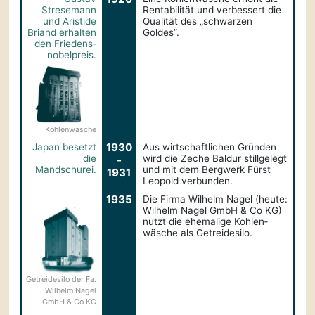
Stresemann
Rentabilität und verbessert die
und Aristide
Qualität des „schwarzen
Briand erhalten
Goldes”.
den Friedens­
nobelpreis.
Kohlenwäsche
1930
Japan besetzt
Aus wirtschaftlichen Gründen
die
wird die Zeche Baldur still­gelegt
-
Mandschurei.
und mit dem Bergwerk Fürst
1931
Leopold verbunden.
1935
Die Firma Wilhelm Nagel (heute:
Wilhelm Nagel GmbH & Co KG)
nutzt die ehemalige Kohlen­
wäsche als Getreidesilo.
Getreidesilo der Fa.
Wilhelm Nagel
GmbH & Co KG