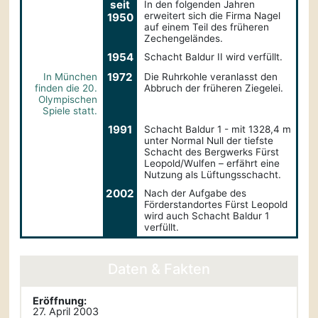
seit
In den folgenden Jahren
erweitert sich die Firma Nagel
1950
auf einem Teil des früheren
Zechengeländes.
1954
Schacht Baldur II wird verfüllt.
1972
In München
Die Ruhrkohle veranlasst den
finden die 20.
Abbruch der früheren Ziegelei.
Olympischen
Spiele statt.
1991
Schacht Baldur 1 - mit 1328,4 m
unter Normal Null der tiefste
Schacht des Bergwerks Fürst
Leopold/Wulfen – erfährt eine
Nutzung als Lüftungsschacht.
2002
Nach der Aufgabe des
Förderstandortes Fürst Leopold
wird auch Schacht Baldur 1
verfüllt.
Daten & Fakten
Eröffnung:
27. April 2003