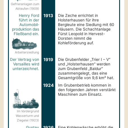
Gefrieranlagen zum
Abteufen (1909)
1913
Henry Ford
Die Zeche errichtet in
führt in der
Holsterhausen für ihre
Automobil­
Bergleute eine Siedlung mit 60
produktion das
Häusern. Die Schachtanlage
Fließband ein.
Fürst Leopold in Hervest-
Dorsten nimmt die
Kohleförderung auf.
Arbeitersiedlung
1919
Der Vertrag von
Die Grubenfelder „Trier I – V"
Versailles wird
und „Holsterhausen" werden
unterzeichnet.
zum Grubenfeld „Baldur"
zusammengelegt, das eine
Gesamtgröße von 9,6 km² hat.
1924
Im Grubenbetrieb kommen in
den folgenden Jahren verstärkt
Maschinen zum Einsatz.
Im Vordergrund
Wasserturm und
Ziegelei (1923)
1926
Gustav
Eine Kohlenwäsche erhöht die