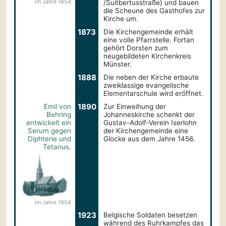
Im Jahre 1854
/Suitbertusstraße) und bauen
die Scheune des Gasthofes zur
Kirche um.
1873
Die Kirchengemeinde erhält
eine volle Pfarrstelle. Fortan
gehört Dorsten zum
neugebildeten Kirchenkreis
Münster.
1888
Die neben der Kirche erbaute
zweiklassige evangelische
Elementarschule wird eröffnet.
1890
Emil von
Zur Einweihung der
Behring
Johanneskirche schenkt der
entwickelt ein
Gustav-Adolf-Verein Iserlohn
Serum gegen
der Kirchengemeinde eine
Diphterie und
Glocke aus dem Jahre 1456.
Tetanus.
Im Jahre 1904
1923
Belgische Soldaten besetzen
während des Ruhrkampfes das