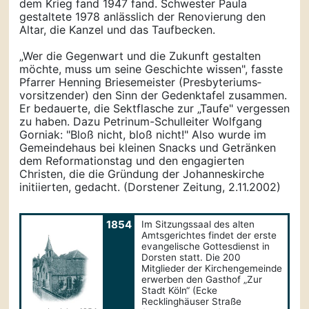
dem Krieg fand 1947 fand. Schwester Paula
gestaltete 1978 anlässlich der Renovierung den
Altar, die Kanzel und das Taufbecken.
„Wer die Gegenwart und die Zukunft gestalten
möchte, muss um seine Geschichte wissen", fasste
Pfarrer Henning Briesemeister (Presbyteriums­
vorsitzender) den Sinn der Gedenktafel zusammen.
Er bedauerte, die Sektflasche zur „Taufe" vergessen
zu haben. Dazu Petrinum-Schulleiter Wolfgang
Gorniak: "Bloß nicht, bloß nicht!" Also wurde im
Gemeindehaus bei kleinen Snacks und Getränken
dem Reformationstag und den engagierten
Christen, die die Gründung der Johanneskirche
initiierten, gedacht. (Dorstener Zeitung, 2.11.2002)
1854
Im Sitzungssaal des alten
Amtsgerichtes findet der erste
evangelische Gottesdienst in
Dorsten statt. Die 200
Mitglieder der Kirchengemeinde
erwerben den Gasthof „Zur
Stadt Köln“ (Ecke
Recklinghäuser Straße