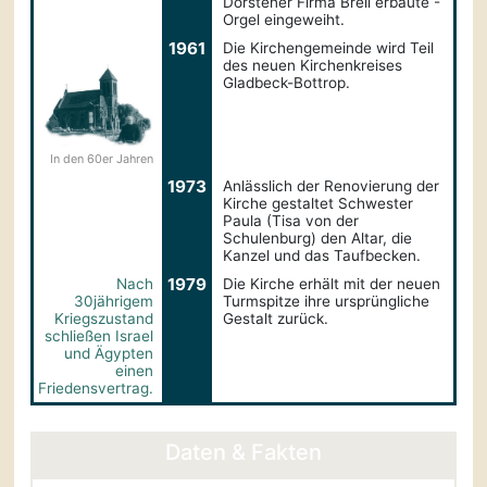
Dorstener Firma Breil erbaute -
Orgel eingeweiht.
1961
Die Kirchengemeinde wird Teil
des neuen Kirchenkreises
Gladbeck-Bottrop.
In den 60er Jahren
1973
Anlässlich der Renovierung der
Kirche gestaltet Schwester
Paula (Tisa von der
Schulenburg) den Altar, die
Kanzel und das Taufbecken.
1979
Nach
Die Kirche erhält mit der neuen
30jährigem
Turmspitze ihre ursprüngliche
Kriegszustand
Gestalt zurück.
schließen Israel
und Ägypten
einen
Friedensvertrag.
Daten & Fakten