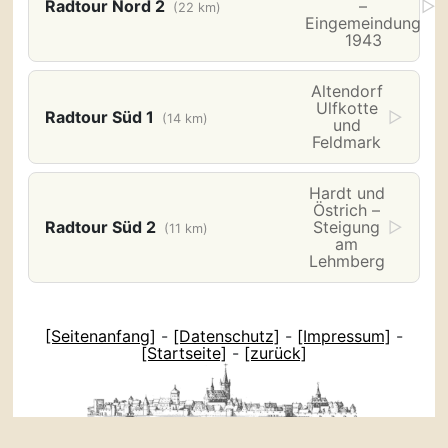
Radtour Nord 2
–
▷
(22 km)
Eingemeindung
1943
Altendorf
Ulfkotte
Radtour Süd 1
▷
(14 km)
und
Feldmark
Hardt und
Östrich –
Radtour Süd 2
Steigung
▷
(11 km)
am
Lehmberg
[Seitenanfang]
-
[Datenschutz]
-
[Impressum]
-
[Startseite]
-
[zurück]