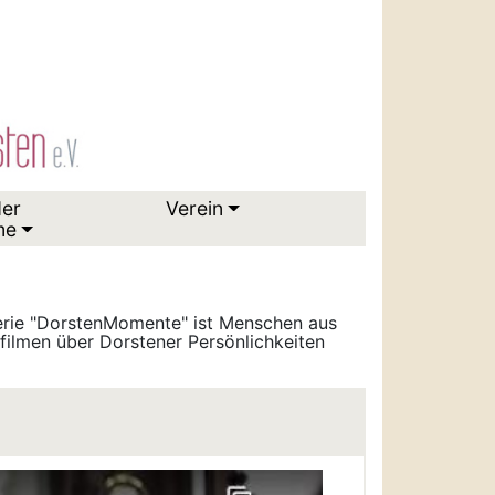
der
Verein
me
serie "DorstenMomente" ist Menschen aus
ilmen über Dorstener Persönlichkeiten