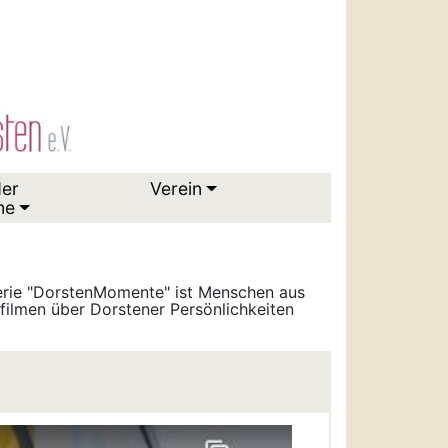
der
Verein
me
serie "DorstenMomente" ist Menschen aus
ilmen über Dorstener Persönlichkeiten