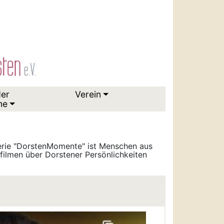
der
Verein
me
serie "DorstenMomente" ist Menschen aus
ilmen über Dorstener Persönlichkeiten