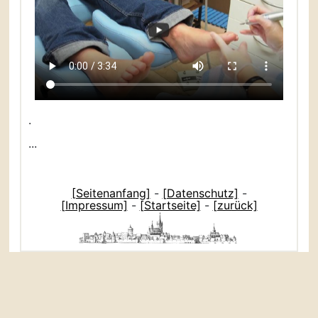
.
...
[Seitenanfang]
-
[Datenschutz]
-
[Impressum]
-
[Startseite]
-
[zurück]