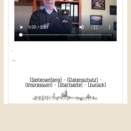
.
...
[Seitenanfang]
-
[Datenschutz]
-
[Impressum]
-
[Startseite]
-
[zurück]