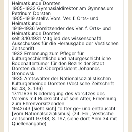
Heimatkunde Dorsten
1905-1932 Gymnasialdirektor am Gymnasium
Petrinum Dorsten
1905-1919 stellv. Vors. Ver. f. Orts- und
Heimatkunde
1919-1936 Vorsitzender des Ver. f. Orts- und
Heimatkunde Dorsten
seit 3.10.1931 Mitglied des wissenschaftl.
Ausschusses für die Herausgabe der Vestischen
Zeitschrift
1932 Ernennung zum Pfleger für
kulturgeschichtliche und naturgeschichtliche
Bodenaltertümer für den Bezirk der Stadt
Dorsten durch Oberpräsident Johannes
Gronowski
1935 Amtswalter der Nationalsozialistischen
Kulturgemeinde Dorsten (Vestische Zeitschrift
Bd 43, S. 136)
17.11.1936 Niederlegung des Vorsitzes des
Vereins mit Rücksicht auf sein Alter, Ernennung
zum Ehrenvorsitzenden
1942/43 [sieht sich] "bitter ge- und enttäuscht"
[vom Nationalsozialismus] (zit. Feil, Vestische
Zeitschrift 97/98, S. 167, siehe dort Anm.34 mit
Quellenangabe)