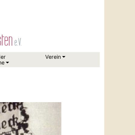
der
Verein
me