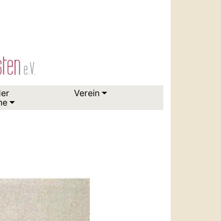
der
Verein
me