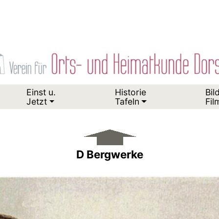
Einst u.
Historie
Bil
Jetzt
Tafeln
Fil
D Bergwerke